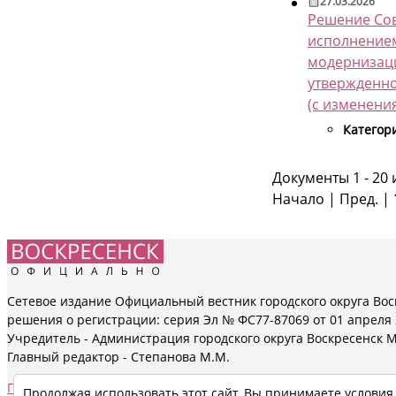
27.03.2026
Решение Сов
исполнением
модернизаци
утвержденно
(с изменения
Категор
Документы 1 - 20 
Начало | Пред. |
Сетевое издание Официальный вестник городского округа Вос
решения о регистрации: серия Эл № ФС77-87069 от 01 апреля 2
Учредитель - Администрация городского округа Воскресенск 
Главный редактор - Степанова М.М.
Политика обработки персональных данных в Администрации г
Продолжая использовать этот сайт, Вы принимаете услови