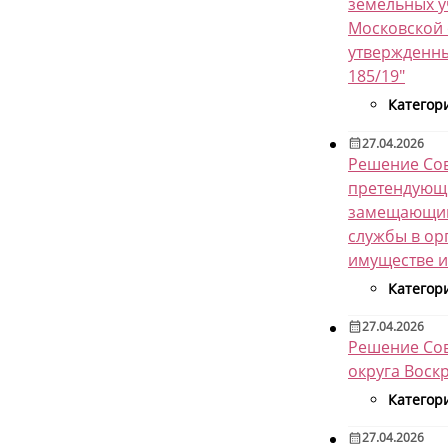
земельных у
Московской 
утвержденны
185/19"
Категор
27.04.2026
Решение Сов
претендующи
замещающим
службы в ор
имуществе и
Категор
27.04.2026
Решение Сов
округа Воск
Категор
27.04.2026