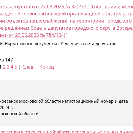
ета депутатов от 27.03.2026 № 321/37 "О внесении изм
 единой теплоснабжающей организацией обязательств по
и объектов теплоснабжения на территории городского 
е решением Совета депутатов городского округа Воскрес
ми от 29.06.2023 № 784/104)"
ия:
Нормативные документы
Решения совета депутатов
из 147
1
2
3
4
5
|
След.
|
Конец
кресенск Московской области Регистрационный номер и дата
024 г.
Московской области
ородского округа Воскресенск
я
политики в отношении обработки персональных данных в Адми