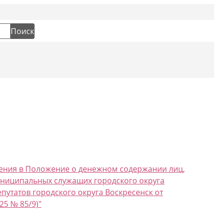
Социальн
Поиск
енения в Положение о денежном содержании лиц,
ниципальных служащих городского округа
путатов городского округа Воскресенск от
25 № 85/9)"