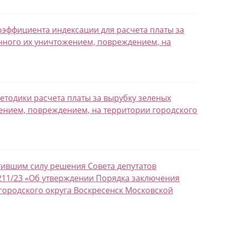
коэффициента индексации для расчета платы за
нного их уничтожением, повреждением, на
Методики расчета платы за вырубку зеленых
ением, повреждением, на территории городского
атившим силу решения Совета депутатов
 211/23 «Об утверждении Порядка заключения
городского округа Воскресенск Московской