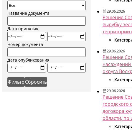
29.06.2026
Название документа
Решение Сов
вырубку зел
Дата принятия
территории 
-
Категор
Номер документа
29.06.2026
Решение Сов
Дата опубликования
насаждений 
-
округа Воск
Категор
29.06.2026
Решение Сов
городского 
договора ку
области, по
Категор