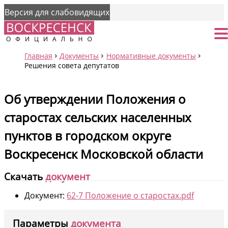
Версия для слабовидящих
Страница
От
Главная
Документы
Нормативные документы
Решения совета депутатов
Об утверждении Положения о
старостах сельских населенных
пунктов в городском округе
Воскресенск Московской области
Скачать
документ
Документ:
62-7 Положение о старостах.pdf
Параметры
документа