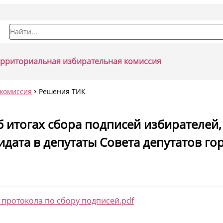
Форма поиска
ерриториальная избирательная комиссия
комиссия
Решения ТИК
 итогах сбора подписей избирателей,
ата в депутаты Совета депутатов гор
е протокола по сбору подписей.pdf