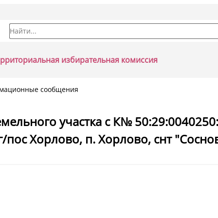
Форма поиска
ерриториальная избирательная комиссия
мационные сообщения
мельного участка с К№ 50:29:0040250:
г/пос Хорлово, п. Хорлово, снт "Сосно