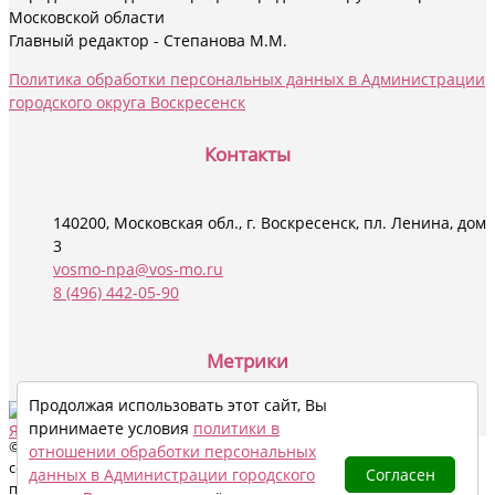
Московской области
Главный редактор - Степанова М.М.
Политика обработки персональных данных в Администрации
городского округа Воскресенск
Контакты
140200, Московская обл., г. Воскресенск, пл. Ленина, дом
3
vosmo-npa@vos-mo.ru
8 (496) 442-05-90
Социальные сети
Метрики
Продолжая использовать этот сайт, Вы
принимаете условия
политики в
© 2024 - 2026 Все права на материалы данного сайта охраняются в
отношении обработки персональных
соответствии с законодательством РФ, в том числе, об авторском
данных в Администрации городского
Согласен
праве и смежных правах. При цитировании электронными