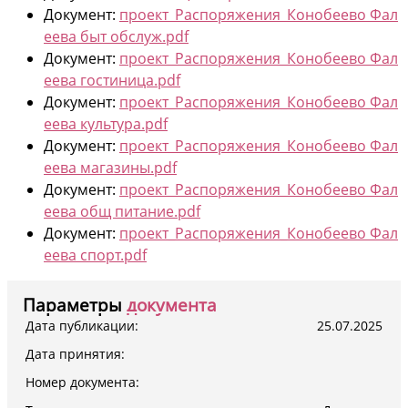
Документ:
проект_Распоряжения_Конобеево Фал
еева быт обслуж.pdf
Документ:
проект_Распоряжения_Конобеево Фал
еева гостиница.pdf
Документ:
проект_Распоряжения_Конобеево Фал
еева культура.pdf
Документ:
проект_Распоряжения_Конобеево Фал
еева магазины.pdf
Документ:
проект_Распоряжения_Конобеево Фал
еева общ питание.pdf
Документ:
проект_Распоряжения_Конобеево Фал
еева спорт.pdf
Параметры
документа
Дата публикации:
25.07.2025
Дата принятия:
Номер документа: