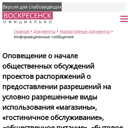
Версия для слабовидящих
Страница
От
Главная
Документы
Нормативные документы
Информационные сообщения
Оповещение о начале
общественных обсуждений
проектов распоряжений о
предоставлении разрешений на
условно разрешенные виды
использования «магазины»,
«гостиничное обслуживание»,
«общественное питание», «бытовое