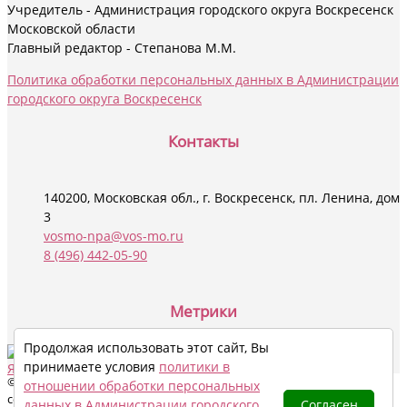
Учредитель - Администрация городского округа Воскресенск
Московской области
Главный редактор - Степанова М.М.
Политика обработки персональных данных в Администрации
городского округа Воскресенск
Контакты
140200, Московская обл., г. Воскресенск, пл. Ленина, дом
3
vosmo-npa@vos-mo.ru
8 (496) 442-05-90
Социальные сети
Метрики
Продолжая использовать этот сайт, Вы
принимаете условия
политики в
© 2024 - 2026 Все права на материалы данного сайта охраняются в
отношении обработки персональных
соответствии с законодательством РФ, в том числе, об авторском
данных в Администрации городского
Согласен