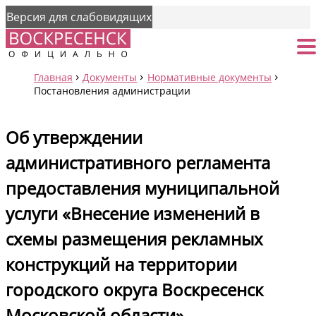
Версия для слабовидящих
Страница
От
Главная
Документы
Нормативные документы
Постановления администрации
Об утверждении
административного регламента
предоставления муниципальной
услуги «Внесение изменений в
схемы размещения рекламных
конструкций на территории
городского округа Воскресенск
Московской области»