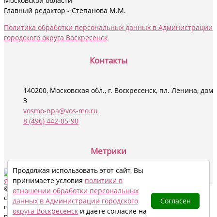
Московской области
Главный редактор - Степанова М.М.
Политика обработки персональных данных в Администрации
городского округа Воскресенск
Контакты
140200, Московская обл., г. Воскресенск, пл. Ленина, дом
3
vosmo-npa@vos-mo.ru
8 (496) 442-05-90
Социальные сети
Метрики
Продолжая использовать этот сайт, Вы
принимаете условия
политики в
© 2024 - 2026 Все права на материалы данного сайта охраняются в
отношении обработки персональных
соответствии с законодательством РФ, в том числе, об авторском
данных в Администрации городского
Согласен
праве и смежных правах. При цитировании электронными
округа Воскресенск
и даёте согласие на
ресурсами обязательна гиперссылка на сайт.